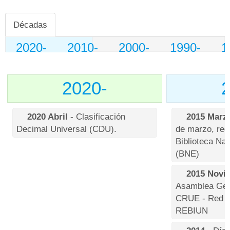
Décadas
2020-
2010-
2000-
1990-
1
2020-
2020 Abril
- Clasificación
2015 Marz
Decimal Universal (CDU).
de marzo, reg
Biblioteca Na
(BNE)
2015 Novi
Asamblea Gene
CRUE - Red de
REBIUN