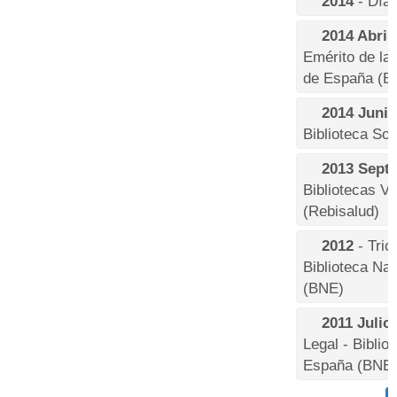
2014
- Día 
2014 Abril
Emérito de la 
de España (B
2014 Junio
Biblioteca Soc
2013 Sept
Bibliotecas Vi
(Rebisalud)
2012
- Tric
Biblioteca Na
(BNE)
2011 Julio
Legal - Biblio
España (BNE